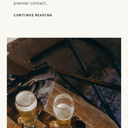
premier contact…
PHOTOS
CONTINUE READING
D’AMBIANCE
OU
GRAND-
ANGLE
:
QUEL
TYPE
D’IMAGE
ATTIRE
LE
PLUS
LES
VOYAGEURS
?