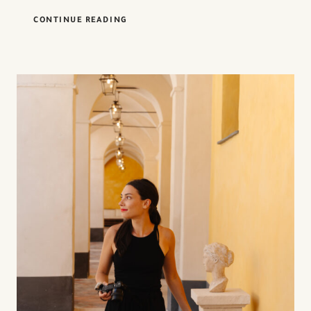
HÔTEL
CONTINUE READING
:
COMMENT
UTILISER
LES
REELS
ET
STORIES
POUR
ATTIRER
DES
VOYAGEURS