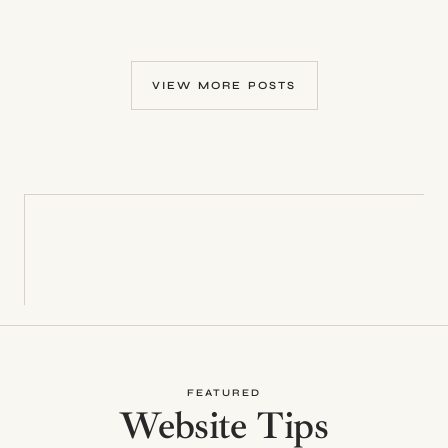
À
ÉVITER
LORS
D’UN
VIEW MORE POSTS
REPORTAGE
PHOTO
HÔTEL
FEATURED
Website Tips